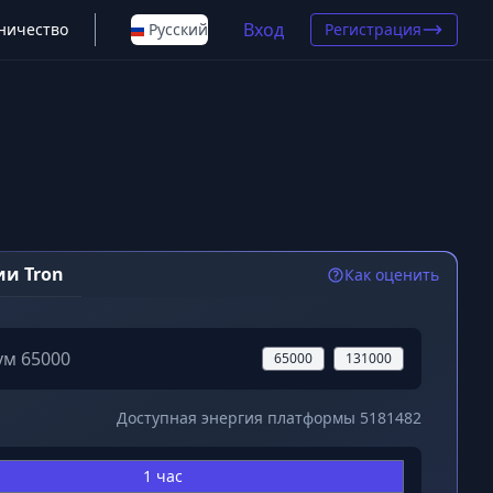
Вход
ничество
Русский
Регистрация
ии Tron
Как оценить
65000
131000
Доступная энергия платформы
5181482
1 час