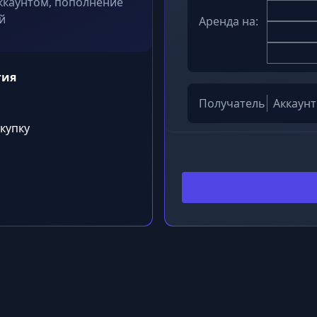
ккаунтом, пополнение
й
Аренда на:
гия
Получатель
окупку