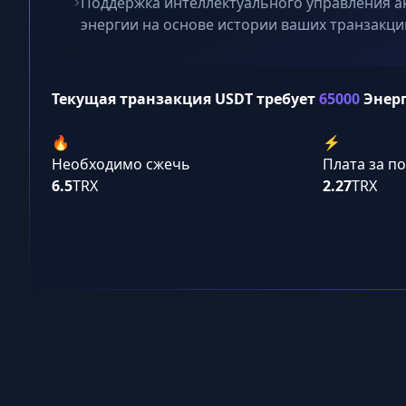
Поддержка интеллектуального управления а
энергии на основе истории ваших транзакци
Текущая транзакция USDT требует
65000
Энер
🔥
⚡️
Необходимо сжечь
Плата за п
6.5
TRX
2.27
TRX