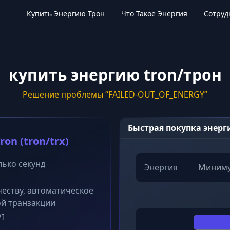
Купить Энергию Трон
Что Такое Энергия
Сотруд
купить энергию tron/трон
Решение проблемы “FAILED-OUT_OF_ENERGY”
Быстрая покупка энерг
n (tron/trx)
лько секунд
Энергия
честву, автоматическое
ой транзакции
I